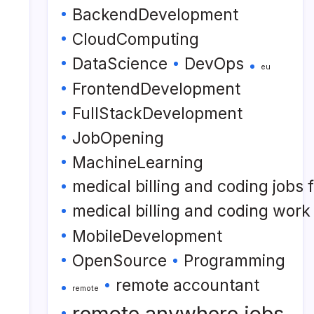
BackendDevelopment
CloudComputing
DataScience
DevOps
eu
FrontendDevelopment
FullStackDevelopment
JobOpening
MachineLearning
medical billing and coding jobs
medical billing and coding wor
MobileDevelopment
OpenSource
Programming
remote accountant
remote
remote anywhere jobs