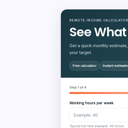
REMOTE INCOME CALCULATO
See What
Get a quick monthly estimate, 
your target.
Free calculator
Instant estimate
Step 1 of 4
Working hours per week
Typical full-time example: 40 hours