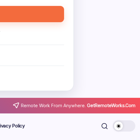
.
Remote Work From Anywhere.
GetRemoteWorks.Com
ivacy Policy