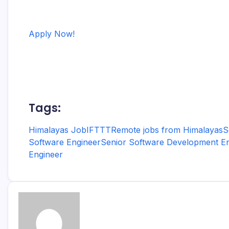
Apply Now!
Tags:
Himalayas Job
IFTTT
Remote jobs from Himalayas
S
Software Engineer
Senior Software Development E
Engineer