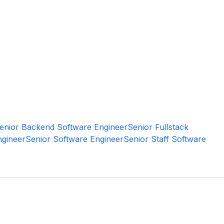
enior Backend Software Engineer
Senior Fullstack
ngineer
Senior Software Engineer
Senior Staff Software