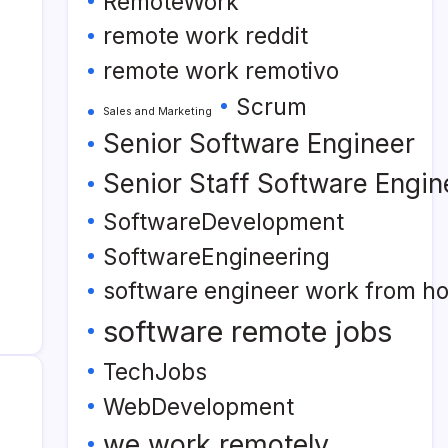
RemoteWork
remote work reddit
remote work remotivo
Scrum
Sales and Marketing
Senior Software Engineer
Senior Staff Software Engin
SoftwareDevelopment
SoftwareEngineering
software engineer work from h
software remote jobs
TechJobs
WebDevelopment
we work remotely