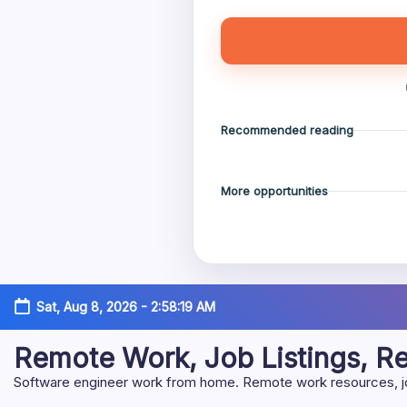
Recommended reading
More opportunities
Skip
Sat, Aug 8, 2026
-
2:58:20 AM
to
content
Remote Work, Job Listings, 
Software engineer work from home. Remote work resources, job 