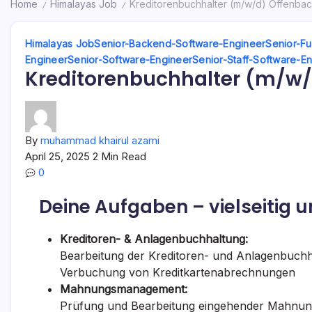
Home
Himalayas Job
Kreditorenbuchhalter (m/w/d) Offenba
/
/
Himalayas Job
Senior-Backend-Software-Engineer
Senior-Fu
Engineer
Senior-Software-Engineer
Senior-Staff-Software-E
Kreditorenbuchhalter (m/w
By
muhammad khairul azami
April 25, 2025
2 Min Read
0
Deine Aufgaben – vielseitig 
Kreditoren- & Anlagenbuchhaltung:
Bearbeitung der Kreditoren- und Anlagenbuchh
Verbuchung von Kreditkartenabrechnungen
Mahnungsmanagement:
Prüfung und Bearbeitung eingehender Mahnun