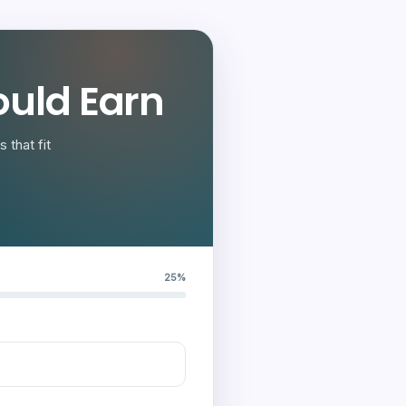
uld Earn
 that fit
25%